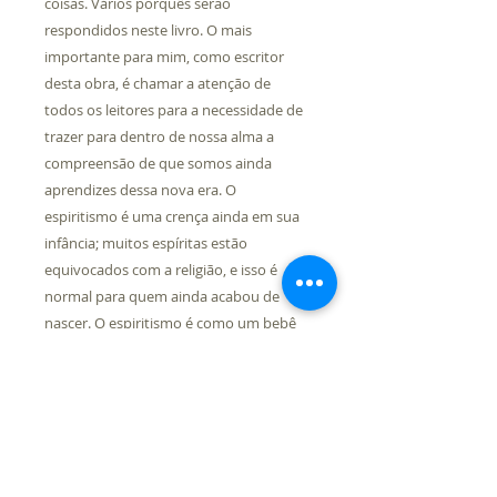
coisas. Vários porquês serão
respondidos neste livro. O mais
importante para mim, como escritor
desta obra, é chamar a atenção de
todos os leitores para a necessidade de
trazer para dentro de nossa alma a
compreensão de que somos ainda
aprendizes dessa nova era. O
espiritismo é uma crença ainda em sua
infância; muitos espíritas estão
equivocados com a religião, e isso é
normal para quem ainda acabou de
nascer. O espiritismo é como um bebê
curioso que tudo experimenta para
crescer saudavelmente.
Nós, meros estudiosos e interlocutores
do alto, não podemos nos refutar a
passar adiante as informações que nos
são trazidas da vida espiritual. Que por