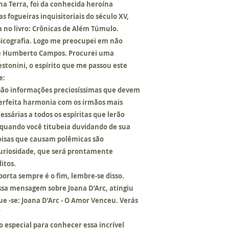
na Terra, foi da conhecida heroína
 fogueiras inquisitoriais do século XV,
o livro: Crônicas de Além Túmulo.
sicografia. Logo me preocupei em não
 e Humberto Campos. Procurei uma
stonini, o espírito que me passou este
te:
 são informações preciosíssimas que devem
erfeita harmonia com os irmãos mais
essárias a todos os espíritas que lerão
o quando você titubeia duvidando de sua
coisas que causam polêmicas são
uriosidade, que será prontamente
litos.
orta sempre é o fim, lembre-se disso.
a mensagem sobre Joana D’Arc, atingiu
e -se: Joana D’Arc - O Amor Venceu. Verás
”
 especial para conhecer essa incrível