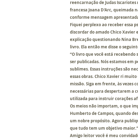
reencarnação de Judas Iscariotes 
francesa Joana D'Arc, queimada nas
conforme mensagem apresentada n
Fiquei perplexo ao receber essa p
discordar do amado Chico Xavier
explicação questionando Nina Bre
livro. Ela então me disse o seguin
“O livro que você está recebendo
ser publicadas. Nós estamos em p
sublimes. Essas instruções são nec
essas obras. Chico Xavier ri muit
missão. Siga em frente, às vezes 
necessárias para despertarem a c
utilizada para instruir corações af
Os meios não importam, o que imp
Humberto de Campos, quando dess
um nobre propósito. Agora publiqu
que tudo tem um objetivo maior.
Amigo leitor você é meu convidado